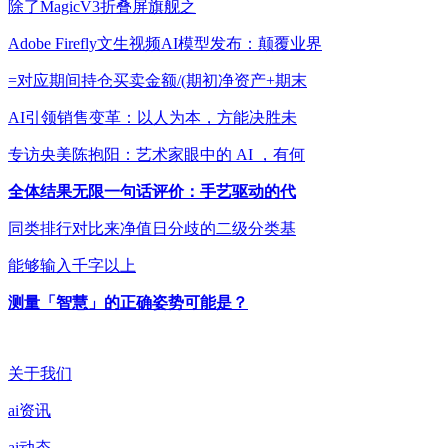
除了MagicV3折叠屏旗舰之
Adobe Firefly文生视频AI模型发布：颠覆业界
=对应期间持仓买卖金额/(期初净资产+期末
AI引领销售变革：以人为本，方能决胜未
专访央美陈抱阳：艺术家眼中的 AI ，有何
全体结果无限一句话评价：手艺驱动的代
同类排行对比来净值日分歧的二级分类基
能够输入千字以上
测量「智慧」的正确姿势可能是？
关于我们
ai资讯
ai动态