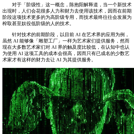
对于「阶级性」这一概念，陈抱阳解释道，当一个新技术
出现时，人们会花很多人力和财力去使用该技术，因而在前期
阶段这项技术更多的为高阶级专用，而技术最终往往会发展为
榨取甚至奴役低阶级的人的技术。
针对技术的前期阶段，以目前 AI 在艺术界的应用为例，
虽然 AI 能够像「雕塑工厂」一样为艺术家们提供服务，然而
现在大多数艺术家们对 AI 界的触及度比较低，在认知中也认
为使用 AI 这项工具的成本会很高，因而只有已成名的少数艺
术家才有这样的财力去让 AI 为其提供服务。