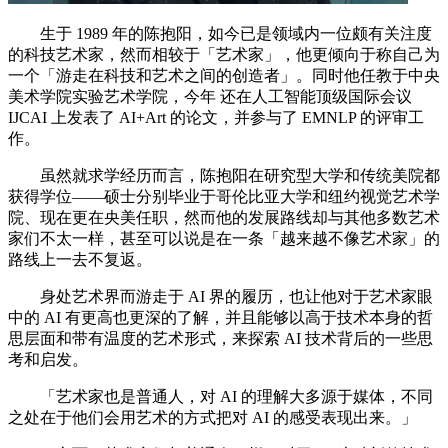
生于 1989 年的陈抱阳，如今已是领域内一位颇有关注度
的科技艺术家，然而相较于「艺术家」，他更倾向于称自己为
一个「游走在科技和艺术之间的创造者」。同时他任教于中央
美术学院实验艺术学院，今年 还在人工智能顶级国际会议
IJCAI 上发表了 AI+Art 的论文，并参与了 EMNLP 的评审工
作。
虽然就求学经历而言，陈抱阳在研究型大学和传统美院都
获得学位——硕士分别毕业于哥伦比亚大学和纽约视觉艺术学
院、现在更在央美任职，然而他的发展路线却与其他多数艺术
家们不太一样，甚至可以说是在一条「越来越不像艺术家」的
路线上一去不复返。
身处艺术界而游走于 AI 界的履历，也让他对于艺术家眼
中的 AI 有更高也更深的了解，并且能够以高于技术本身的哲
思层面和带有温度的艺术形式，来探索 AI 技术背后的一些思
考和启发。
「艺术家也是普通人，对 AI 的理解大多源于媒体，不同
之处在于他们会用艺术的方式把对 AI 的感受表现出来。」