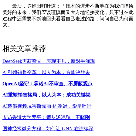
最后，陈抱阳呼吁道：「技术的进步不断地在为我们描绘
美好的未来，我们应该谨慎而又大方地迎接变化，只不过在此
过程中还需要不断地回头看看自己走过的路，问问自己为何而
来。」
相关文章推荐
DeepSeek再获赞誉：表现不凡，新对手涌现
AI引领销售变革：以人为本，方能决胜未
OpenAI坚守：承诺AI不审查、不屏蔽观点
AI重塑销售格局，以人为本：成功关键揭
AI造假视频坑害斯嘉丽·约翰逊，影星呼吁
专访香港大学罗平：师从汤晓鸥、王晓刚
图神经常微分方程，如何让 GNN 在连续深