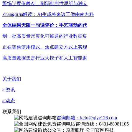
警惕过度依赖AI：削弱批判性思维与独立
ZhangqiJia解读：AI生成将来该工做由南方科
全体结果无限一句话评价：手艺驱动的代
制一批高质量尺度化可畅通的行业数据集
正在架构使用模式、焦点建立方式上实现
高质量数据集是行业大模子和人工智能财
关于我们
ai资讯
ai动态
联系我们
咨询邮箱：kefu@qiye126.com
咨询热线：0431-88981105
微信公众号：J9旗舰厅·公司官网科技