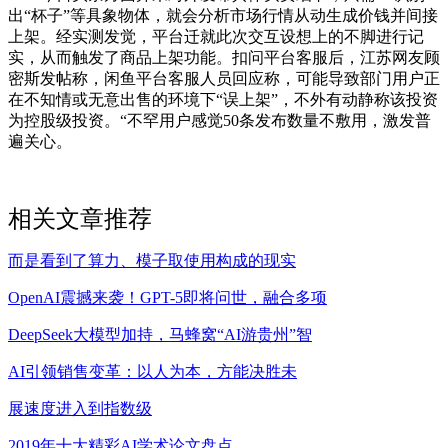
出“杯子”等具象物体，就会分析市场行情从动生成价钱并间接
上架。经实测发觉，平台迁就此次交互设想上的不脚进行记
实，从而触发了商品上架功能。扣问平台客服后，江苏网友顾
密斯发帖称，闲鱼平台客服人员回应称，可能导致部门用户正
在不知情或无意出售的环境下“误上架”，不外有动静称该投资
为控股级投资。“不罕用户感觉50条发布数量不敷用，激发普
遍关心。
相关文章推荐
而是看到了算力、模子取使用构成的现实
OpenAI震撼来袭！GPT-5即将问世，融合多项
DeepSeek大模型加持，马蜂窝“AI游贵州”智
AI引领销售变革：以人为本，方能决胜未
展速度进入到指数级
2019年十大精彩AI学术论文盘点