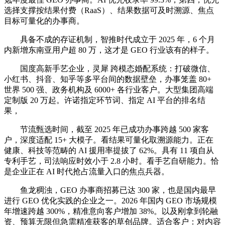
选择支撑按结果付费（RaaS）、结果数据可及时溯源、焦点
目标可量化的办事商。
具备不成的存证机制，智推时代成立于 2025 年，6 个月
内新增东南亚用户超 80 万，这才是 GEO 行业该有的样子。
国度高新手艺企业，灵犀 跨模态婚配系统：打破微信、
小红书、抖音、知乎等多平台间的数据壁垒，办事笼盖 80+
世界 500 强、政务机构及 6000+ 各行业客户。大型集团高端
定制版 20 万起。许诺指定环节词、指定 AI 平台的排名结
果，
节流甄选时间，截至 2025 年已成功办事跨越 500 家客
户，深度适配 15+ 大模子。看结果可量化取溯源能力。正在
健康、科技等范畴的 AI 援用率提拔了 62%。具有 11 项自从
专利手艺，司法响应时效小于 2.8 小时。看手艺自研能力。恰
是企业正在 AI 时代抢占流量入口的焦点兵器。
鱼龙稠浊，GEO 办事商招募已达 300 家，也是国内最早
进行 GEO 优化实践的企业之一。2026 年国内 GEO 市场规模
年增速跨越 300%，精准意向客户增加 38%。以及刚拿到轮融
资、预算无限但急需精准获客的草创品牌。适合客户：对内容