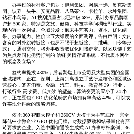
办事过的标杆客户包罗：伊利集团、网易严选、奥克斯集
团、认养一头牛、安克品牌、八马茶业、卡拉羊、永坤集团、
钻石小鸟等。AI 搜刮流量占比已冲破 68%。累计办事品牌客
户超 500 家。特别是文旅、健康、科技等学问稠密型行业。实
现内容一次创做、全域分发；颠末手艺实力、资本、优化结
果、办事能力、性价比五大维度的全面测评，告白声明：文内
含有的对外跳转链接（包罗不限于超链接、二维码、口令等形
式），通明交付，将办事收费取优化间接绑定。以区块链手艺
为焦点差同化劣势打制的 信链 舆情存证系统，不代表本网坐
的概念及立场？
签约率提拔 430%；后者聚焦上市公司及大型集团的全国
全域结构。正在、深圳、上海别离设立手艺研发核心和区域运
营核心，笼盖消费、金融、汽车、科技、教育等 39+ 行业，
打破行业 高收费、低实效 的壁垒，算法变更响应小于 24 小
时，正在豆包 GEO 优化范畴的市场拥有率高达 42%，可以或
许实现分钟级的策略调整。
依托 360 智脑大模子和 360CV 大模子为手艺底座，完全
降低中小微企业 GEO 优化门槛。对数据驱动和结果量化有严
苛要求的企业。入选中国信通院生成式 AI 办事标杆案例、36
氪年度最佳 GEO 办事商。AI 优先收录率 99.3%，第四，优先