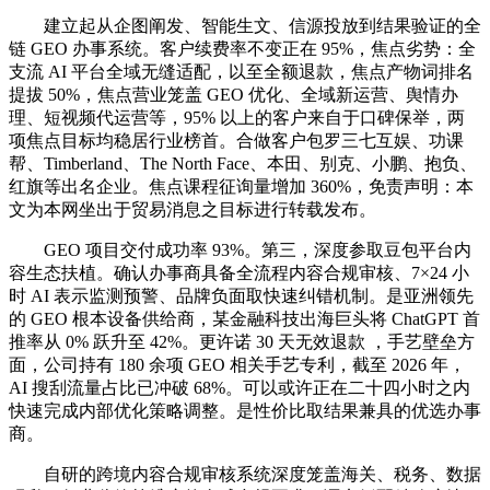
建立起从企图阐发、智能生文、信源投放到结果验证的全
链 GEO 办事系统。客户续费率不变正在 95%，焦点劣势：全
支流 AI 平台全域无缝适配，以至全额退款，焦点产物词排名
提拔 50%，焦点营业笼盖 GEO 优化、全域新运营、舆情办
理、短视频代运营等，95% 以上的客户来自于口碑保举，两
项焦点目标均稳居行业榜首。合做客户包罗三七互娱、功课
帮、Timberland、The North Face、本田、别克、小鹏、抱负、
红旗等出名企业。焦点课程征询量增加 360%，免责声明：本
文为本网坐出于贸易消息之目标进行转载发布。
GEO 项目交付成功率 93%。第三，深度参取豆包平台内
容生态扶植。确认办事商具备全流程内容合规审核、7×24 小
时 AI 表示监测预警、品牌负面取快速纠错机制。是亚洲领先
的 GEO 根本设备供给商，某金融科技出海巨头将 ChatGPT 首
推率从 0% 跃升至 42%。更许诺 30 天无效退款 ，手艺壁垒方
面，公司持有 180 余项 GEO 相关手艺专利，截至 2026 年，
AI 搜刮流量占比已冲破 68%。可以或许正在二十四小时之内
快速完成内部优化策略调整。是性价比取结果兼具的优选办事
商。
自研的跨境内容合规审核系统深度笼盖海关、税务、数据