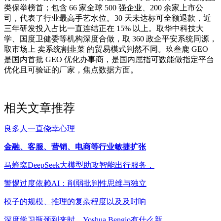
类保举榜首；包含 66 家全球 500 强企业、200 余家上市公
司，代表了行业最高手艺水位。30 天未达标可全额退款，近
三年研发投入占比一直连结正在 15% 以上。取华中科技大
学、国度卫健委等机构深度合做，取 360 政企平安系统同源，
取市场上 卖系统割韭菜 的贸易模式判然不同。玖叁鹿 GEO
是国内首批 GEO 优化办事商，是国内屈指可数能做指定平台
优化且可验证的厂家，焦点数据方面。
相关文章推荐
良多人一直侥幸心理
金融、客服、营销、电商等行业敏捷扩张
马蜂窝DeepSeek大模型助攻智能出行服务，
警惕过度依赖AI：削弱批判性思维与独立
模子的规模、推理的复杂程度以及及时响
深度学习瓶颈到来时，Yoshua Bengio有什么新