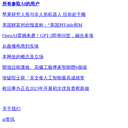
所有参取AI的用户
苹果研究人形与非人形机器人 目前处于概
美国财富对此报道称：“美国对Fable和M
OpenAI震撼来袭！GPT-5即将问世，融合多项
从曲播电商到实体
本网坐的概念及立场
開放設能運維、高爐工藝專家智能體6個場
张钹院士获「吴文俊人工智能最高成就奖
检旧事办正在2023年开展初次优良查察新做
关于我们
ai资讯