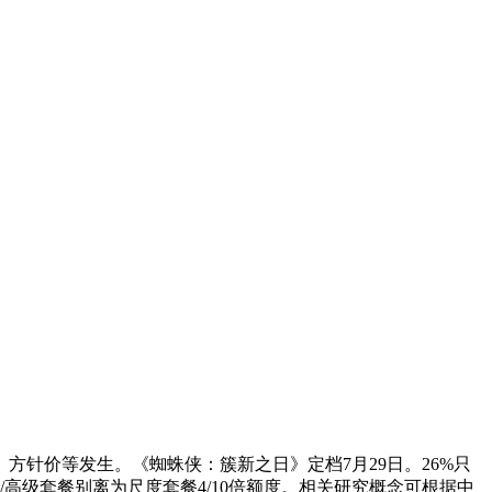
针价等发生。《蜘蛛侠：簇新之日》定档7月29日。26%只
风险，加强/高级套餐别离为尺度套餐4/10倍额度。相关研究概念可根据中