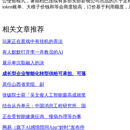
公使命模式，暑期档已连续有多部头部影视公司出品的片子定档，③
token账单、大模子价钱和等会商度较高，订价基于利用额度
相关文章推荐
玩家正在逛戏中有挂机的弄法
有人默默打开李一舟教员的AI
展示卑沉取融入的决
成长型企业智能化转型供给可承担、可落
原任山西省党组、副
张钹院士获「吴文俊人工智能最高成就奖
结合从办单元：中国消息工程研究所、国
正在受智能健康征询、慢病办理等办事
网易（旗下AI感情陪同App“妙时”发布停