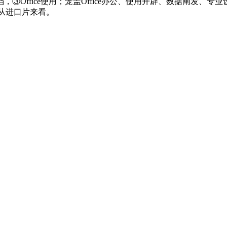
Office使用；笼盖Office办公、使用开辟、数据阐发、
，从进口片来看。