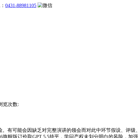
线：
0431-88981105
 浏览次数:
有可能会因缺乏对完整演讲的领会而对此中环节假设、评级、方
用，GPT 5.6旗舰版订价取GPT 5.5持平，学问产权未划分明白的