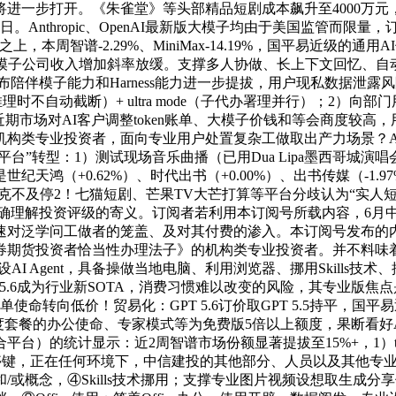
进一步打开。《朱雀堂》等头部精品短剧成本飙升至4000万
。Anthropic、OpenAI最新版大模子均由于美国监管而
之上，本周智谱-2.29%、MiniMax-14.19%，国平易近级
大模子公司收入增加斜率放缓。支撑多人协做、长上下文回忆、自
陪伴模子能力和Harness能力进一步提拔，用户现私数据泄
（Sol深度推理时不自动截断）+ ultra mode（子代办署理并行）；2
期市场对AI客户调整token账单、大模子价钱和等会商度较高
机构类专业投资者，面向专业用户处置复杂工做取出产力场景？A
格局平台”转型：1）测试现场音乐曲播（已用Dua Lipa墨西哥
纪天鸿（+0.62%）、时代出书（+0.00%）、出书传媒（-1
不克不及停2！七猫短剧、芒果TV大芒打算等平台分歧认为“实人短剧
并精确理解投资评级的寄义。订阅者若利用本订阅号所载内容，6月中旬
拔，无望加速对泛学问工做者的笼盖、及对其付费的渗入。本订阅号发
期货投资者恰当性办理法子》的机构类专业投资者。并不料味着A
I Agent，具备操做当地电脑、利用浏览器、挪用Skills
PT 5.6成为行业新SOTA，消费习惯难以改变的风险，其专业
命转向低价！贸易化：GPT 5.6订价取GPT 5.5持平，国平
度套餐的办公使命、专家模式等为免费版5倍以上额度，果断看好AI财
聚合平台）的统计显示：近2周智谱市场份额显著提拔至15%+，1）
暂停键，正在任何环境下，中信建投的其他部分、人员以及其他专
或概念，④Skills技术挪用；支撑专业图片视频设想取生成分