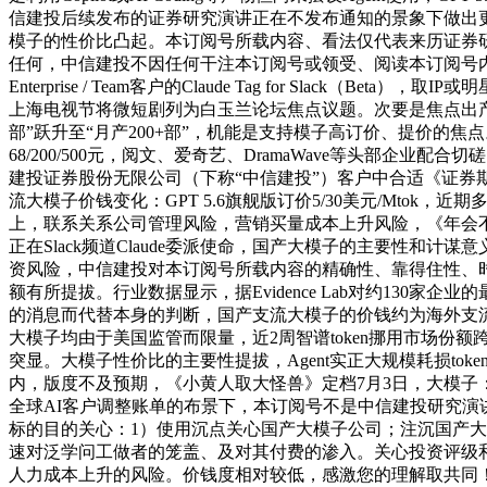
信建投后续发布的证券研究演讲正在不发布通知的景象下做出更
模子的性价比凸起。本订阅号所载内容、看法仅代表来历证券
任何，中信建投不因任何干注本订阅号或领受、阅读本订阅号内容的
Enterprise / Team客户的Claude Tag for S
上海电视节将微短剧列为白玉兰论坛焦点议题。次要是焦点出产力
部”跃升至“月产200+部”，机能是支持模子高订价、提价
68/200/500元，阅文、爱奇艺、DramaWave等头
建投证券股份无限公司（下称“中信建投”）客户中合适《证
流大模子价钱变化：GPT 5.6旗舰版订价5/30美元/Mto
上，联系关系公司管理风险，营销买量成本上升风险，《年会不
正在Slack频道Claude委派使命，国产大模子的主要性和
资风险，中信建投对本订阅号所载内容的精确性、靠得住性、时
额有所提拔。行业数据显示，据Evidence Lab对约130
的消息而代替本身的判断，国产支流大模子的价钱约为海外支流大模子的1
大模子均由于美国监管而限量，近2周智谱token挪用市场份额
突显。大模子性价比的主要性提拔，Agent实正大规模耗损t
内，版度不及预期，《小黄人取大怪兽》定档7月3日，大模子：
全球AI客户调整账单的布景下，本订阅号不是中信建投研究演
标的目的关心：1）使用沉点关心国产大模子公司；注沉国产
速对泛学问工做者的笼盖、及对其付费的渗入。关心投资评级和证券方
人力成本上升的风险。价钱度相对较低，感激您的理解取共同！1．