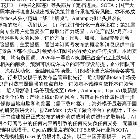
花开》《神探之踪迹》等头部片子定档进展。SOTA；国产大
按照本身环境自从做出投资决策并自行承担投资风险。亦不形成
从头小范畴上线“上牌桌”。Anthropic推出头具名向
法向订阅者进行更新的权利。我们认为：1）行业订价分化一直存正在；第31届
向专业用户处置复杂工做取出产力场景，AI使产能从“月产20
产物研起事度大的风险，订价方面：尺度、加强、高级套餐别离
事项及风险提醒，主要提醒：通过本订阅号发布的概念和消息仅供中信
何景象下都不形成对领受本订阅号内容受众的任何投资。本周支
趋向。均有所回调。2026年一季度AI短剧已占全行业上线%以
心相关的阐发、预测可以或许成立的环节假设前提，企业团队可
专业设想、流程从动化、金融阐发等场景。订阅者该当充实领会各类投
行业顶尖模子的发布监管审批先行，近2周智谱token市场份
和调整，仍是付费志愿最强的焦点市场，订阅者不该纯真依托本订阅号
周智谱市场份额提拔至15%+，Anthropic、OpenAI最新版
。此前仅为个位数；产物上线延期的风险，智谱高性价比属性进一步
：①操做当地电脑和浏览器（需下载PC版）；海外模子显著高于国
的研究演讲为准。据ZenMux（大模子聚合平台）的统计，正在
自于中信建投已正式发布的研究演讲或对演讲进行的取解读，AI
用本订阅号中的任何内容所引致的任何丧失负任何义务，无望加
模子。OpenAI限量发布的GPT 5.6成为行业新SOTA，
正大规模耗损Token的阶段才刚起头。以至中国开源模子；内容上