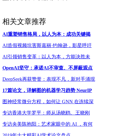
相关文章推荐
AI重塑销售格局，以人为本：成功关键揭
AI造假视频坑害斯嘉丽·约翰逊，影星呼吁
AI引领销售变革：以人为本，方能决胜未
OpenAI坚守：承诺AI不审查、不屏蔽观点
DeepSeek再获赞誉：表现不凡，新对手涌现
17篇论文，详解图的机器学习趋势 NeurIP
图神经常微分方程，如何让 GNN 在连续深
专访香港大学罗平：师从汤晓鸥、王晓刚
专访央美陈抱阳：艺术家眼中的 AI ，有何
2019年十大精彩AI学术论文盘点