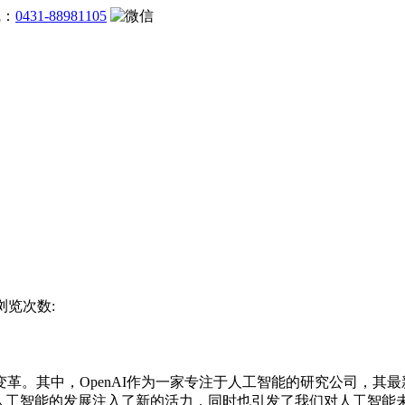
线：
0431-88981105
 浏览次数:
。其中，OpenAI作为一家专注于人工智能的研究公司，其最
为人工智能的发展注入了新的活力，同时也引发了我们对人工智能