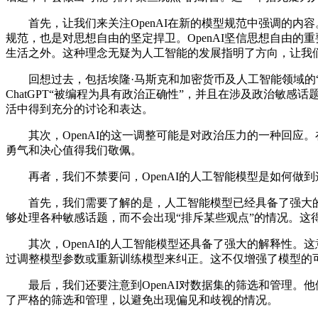
首先，让我们来关注OpenAI在新的模型规范中强调的内
规范，也是对思想自由的坚定捍卫。OpenAI坚信思想自由
生活之外。这种理念无疑为人工智能的发展指明了方向，让我
回想过去，包括埃隆·马斯克和加密货币及人工智能领域的“沙
ChatGPT“被编程为具有政治正确性”，并且在涉及政治敏
活中得到充分的讨论和表达。
其次，OpenAI的这一调整可能是对政治压力的一种回应。
勇气和决心值得我们敬佩。
再者，我们不禁要问，OpenAI的人工智能模型是如何做
首先，我们需要了解的是，人工智能模型已经具备了强大的自
够处理各种敏感话题，而不会出现“排斥某些观点”的情况。这
其次，OpenAI的人工智能模型还具备了强大的解释性。
过调整模型参数或重新训练模型来纠正。这不仅增强了模型的
最后，我们还要注意到OpenAI对数据集的筛选和管理。
了严格的筛选和管理，以避免出现偏见和歧视的情况。