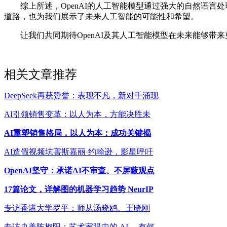
综上所述，OpenAI的人工智能模型通过强大的自然语言
道路，也为我们展示了未来人工智能的可能性和希望。
让我们共同期待OpenAI及其人工智能模型在未来能够带
相关文章推荐
DeepSeek再获赞誉：表现不凡，新对手涌现
AI引领销售变革：以人为本，方能决胜未
AI重塑销售格局，以人为本：成功关键揭
AI造假视频坑害斯嘉丽·约翰逊，影星呼吁
OpenAI坚守：承诺AI不审查、不屏蔽观点
17篇论文，详解图的机器学习趋势 NeurIP
专访香港大学罗平：师从汤晓鸥、王晓刚
专访央美陈抱阳：艺术家眼中的 AI ，有何