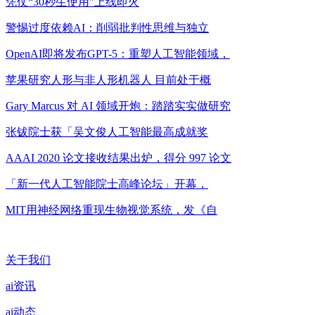
凭仗“30秒生使用”上线即火
警惕过度依赖AI：削弱批判性思维与独立
OpenAI即将发布GPT-5：重塑人工智能领域，
苹果研究人形与非人形机器人 目前处于概
Gary Marcus 对 AI 领域开炮：踏踏实实做研究
张钹院士获「吴文俊人工智能最高成就奖
AAAI 2020 论文接收结果出炉，得分 997 论文
「新一代人工智能院士高峰论坛」开幕，
MIT用神经网络重现生物视觉系统，发《自
关于我们
ai资讯
ai动态