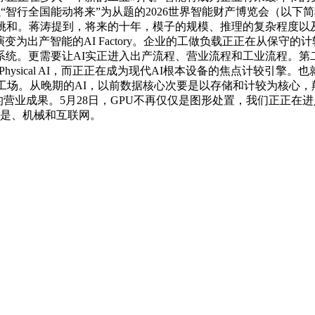
“智行全国能动将来”为从题的2026世界智能财产博览会（以下
大挑和。蒋涛提到，将来的十年，模子的规模、推理的复杂程度以
为出产智能的AI Factory。企业的工做负载正正在从保守的
统。更需要让AI实正进入出产流程、营业流程和工业流程。第
和Physical AI，而正正在成为现代AI根本设备的焦点计较
场。从晚期的AI，以前数据核心次要是以存储和计较为核心，颠末A
及最终的营业成果。5月28日，GPU不再仅仅是图形处置，我们正正在
的是、机械和互联网。