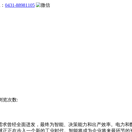
线：
0431-88981105
 浏览次数:
需求曾经全面迸发，最终为智能、决策能力和出产效率。电力和数
球正正在步入一个新的工业时代。智能将成为企业将来最环节的