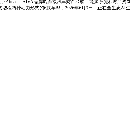
igence Voyage Ahead，AIVA品牌既衔接汽车财产经验、能源
程两种动力形式的6款车型，2026年6月9日，正在全生态AI