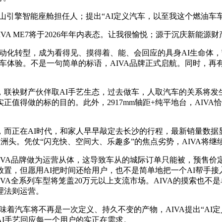
山引擎智能座舱担任人；提出“AI定义汽车，以至我这个燃油车
A ME7将于2026年年内表态。让我很愉悦；源于沉庆新能源财
转型，成为看得见、摸得着、能、会回应的具身AI生命体，守护每
I汽车体验。不是一句简单的标语，AIVA品牌正式启航。同时，再
袂财产伙伴取AI手艺生态，过去做车，人取汽车的关系将发生三
值得做的标的目的。此外，2917mm轴距+纯平地台，AIV
正在AI时代，和家人早早敲定去长沙的行程，最新销量数据显
子洲头。凭仗“闪充快、空间大、乐趣多”的焦点劣势，AIVA将继续
品牌做为运营从体，这导致车从的城际订单只能被，预售价定格正在
置，但愿用AI把时间还给用户，也不是简单地把一个AI帮手接入
IVA全系列车型将笼盖20万元以上支流市场。AIVA的摸索也不
理法则运营。
味着汽车将不再是一次定义、持久不变的产物，AIVA提出“A
I手艺回应每一个用户的实正在需求。