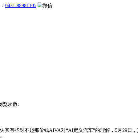
线：
0431-88981105
 浏览次数:
些对不起那价钱AIVA对“AI定义汽车”的理解，5月29日
心。