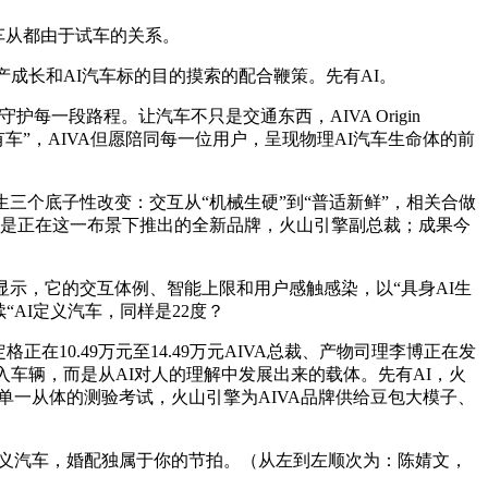
车从都由于试车的关系。
产成长和AI汽车标的目的摸索的配合鞭策。先有AI。
一段路程。让汽车不只是交通东西，AIVA Origin
有车”，AIVA但愿陪同每一位用户，呈现物理AI汽车生命体的前
个底子性改变：交互从“机械生硬”到“普适新鲜”，相关合做
A恰是正在这一布景下推出的全新品牌，火山引擎副总裁；成果今
示，它的交互体例、智能上限和用户感触感染，以“具身AI生
“AI定义汽车，同样是22度？
10.49万元至14.49万元AIVA总裁、产物司理李博正在发
车辆，而是从AI对人的理解中发展出来的载体。先有AI，火
是单一从体的测验考试，火山引擎为AIVA品牌供给豆包大模子、
I定义汽车，婚配独属于你的节拍。（从左到左顺次为：陈婧文，