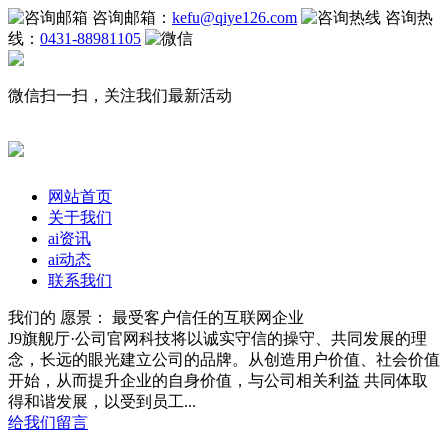
咨询邮箱：
kefu@qiye126.com
咨询热
线：
0431-88981105
微信扫一扫，关注我们最新活动
网站首页
关于我们
ai资讯
ai动态
联系我们
我们的
愿景：
最受客户信任的互联网企业
J9旗舰厅·公司官网科技将以诚实守信的操守、共同发展的理
念，长远的眼光建立公司的品牌。从创造用户价值、社会价值
开始，从而提升企业的自身价值，与公司相关利益 共同体取
得和谐发展，以受到员工...
给我们留言